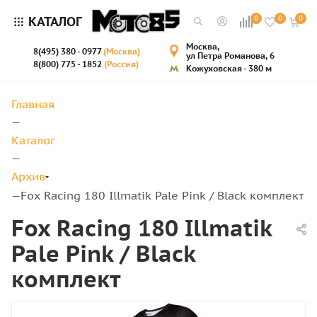
КАТАЛОГ
0
0
0
Москва,
8(495) 380 - 0977
(Москва)
ул Петра Романова, 6
8(800) 775 - 1852
(Россия)
Кожуховская - 380 м
Главная
—
Каталог
—
Архив
Fox Racing 180 Illmatik Pale Pink / Black комплект
—
Fox Racing 180 Illmatik
Pale Pink / Black
комплект