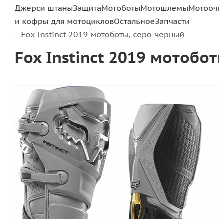
Джерси штаны
Защита
Мотоботы
Мотошлемы
Мотооч
и кофры для мотоциклов
Остальное
Запчасти
Fox Instinct 2019 мотоботы, серо-черный
—
Fox Instinct 2019 мотобо