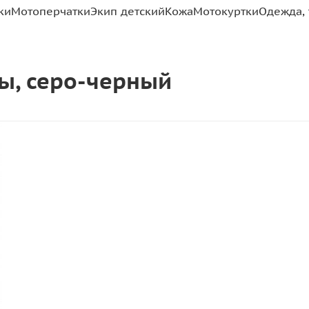
ки
Мотоперчатки
Экип детский
Кожа
Мотокуртки
Одежда, 
ты, серо-черный