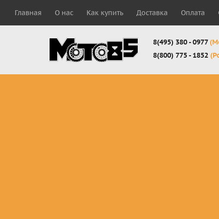
Главная
О нас
Как купить
Доставка
Оплата
8(495) 380 - 0977
(М
8(800) 775 - 1852
(Р
Комплекты
Защита
Мотоботы
кросс-
панцири
кроссовы
эндуро
Защита
Мотоботы
Мотоштаны
черепахи
города
кросс-
Защита шеи
Комплект
эндуро
Наколенники
для мотоб
Джерси
Налокотники
кросс-
Мотошорты,
эндуро
защита
поясницы
Защита
запястья