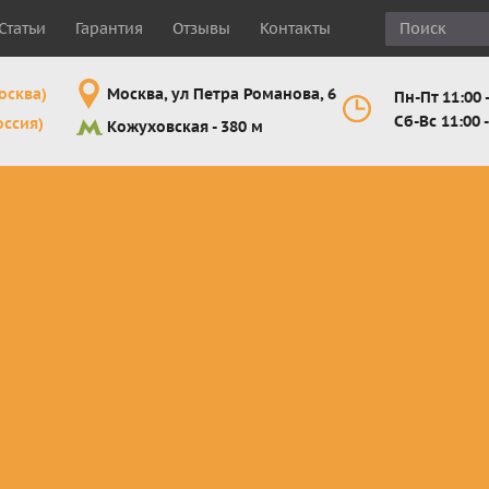
Статьи
Гарантия
Отзывы
Контакты
осква)
Москва, ул Петра Романова, 6
Пн-Пт 11:00 -
Сб-Вс 11:00 -
оссия)
Кожуховская - 380 м
Шлемы
Мотоочки
Мотоперчатк
е
кроссовые и
кросс-
кросс-
 для
эндуро
эндуро
эндуро
Комплектующие
Линзы,
Мотоперчатк
ующие
для шлемов
отрывники,
город
от
перемотки,
Мотоперчатк
прочее
снегоходны
Маски для
снегохода