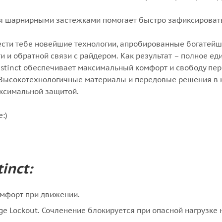
я шарнирными застежками помогает быстро зафиксировать
инести тебе новейшие технологии, апробированные богате
 и обратной связи с райдером. Как результат – полное ед
nstinct обеспечивает максимальный комфорт и свободу пер
и. Высокотехнологичные материалы и передовые решения в
аксимальной защитой.
:)
inct:
омфорт при движении.
 Lockout. Сочленение блокируется при опасной нагрузке н