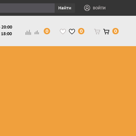
Найти
ВОЙТИ
 20:00
0
0
0
 18:00
и
Защита ног, рук,
Косухи
Мотокуртки
шеи детская
Куртки
кросс-
Защита панцири
Кожаные
эндуро
и
детские
штаны
Мотокуртки
Защита
Жилетки
город
и
черепахи
Плащи
Куртки
е
детские
Рубашки,
снегоходные
Мотоботы
краги,
детские
чапсы
Мотошлемы
детские
Мотоочки