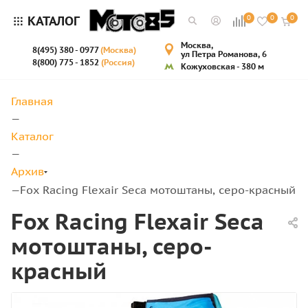
КАТАЛОГ
0
0
0
Москва,
8(495) 380 - 0977
(Москва)
ул Петра Романова, 6
8(800) 775 - 1852
(Россия)
Кожуховская - 380 м
Главная
—
Каталог
—
Архив
Fox Racing Flexair Seca мотоштаны, серо-красный
—
Fox Racing Flexair Seca
мотоштаны, серо-
красный