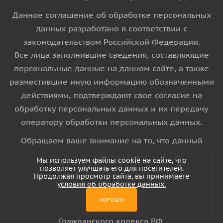
Данное соглашение об обработке персональных
данных разработано в соответствии с
законодательством Российской Федерации.
Все лица заполнившие сведения, составляющие
персональные данные на данном сайте, а также
разместившие иную информацию обозначенными
действиями, подтверждают свое согласие на
обработку персональных данных и их передачу
оператору обработки персональных данных.
Обращаем ваше внимание на то, что данный
интернет-сайт носит исключительно
Мы используем файлы cookie на сайте, что
информационный характер и ни при каких
позволяет улучшать его для посетителей.
Продолжая просмотр сайта, вы принимаете
условиях информационные материалы и цены,
условия об обработке данных.
размещенные на сайте, не является публичной
ХОРОШО
офертой, определяемой положениями Статьи 437
Гражданского кодекса РФ.