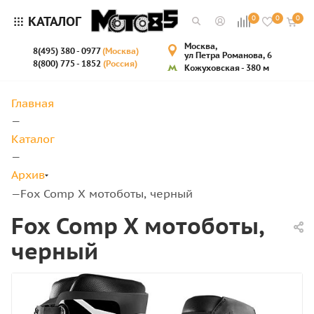
КАТАЛОГ
0
0
0
Москва,
8(495) 380 - 0977
(Москва)
ул Петра Романова, 6
8(800) 775 - 1852
(Россия)
Кожуховская - 380 м
Главная
—
Каталог
—
Архив
Fox Comp X мотоботы, черный
—
Fox Comp X мотоботы,
черный