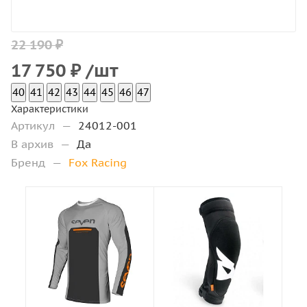
22 190 ₽
17 750
₽
/шт
40
41
42
43
44
45
46
47
Характеристики
Артикул
—
24012-001
В архив
—
Да
Бренд
—
Fox Racing