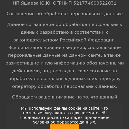
ИП Яшаева Ю.Ю. ОГРНИП 321774600522031
Соглашение об обработке персональных данных:
Данное соглашение об обработке персональных
данных разработано в соответствии с
законодательством Российской Федерации.
Все лица заполнившие сведения, составляющие
персональные данные на данном сайте, а также
разместившие иную информацию обозначенными
действиями, подтверждают свое согласие на
обработку персональных данных и их передачу
оператору обработки персональных данных.
Обращаем ваше внимание на то, что данный
интернет-сайт носит исключительно
Мы используем файлы cookie на сайте, что
информационный характер и ни при каких
позволяет улучшать его для посетителей.
Продолжая просмотр сайта, вы принимаете
условиях информационные материалы и цены,
условия об обработке данных.
размещенные на сайте, не является публичной