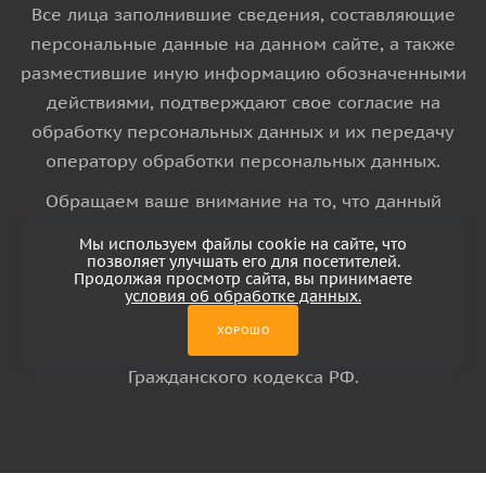
Все лица заполнившие сведения, составляющие
персональные данные на данном сайте, а также
разместившие иную информацию обозначенными
действиями, подтверждают свое согласие на
обработку персональных данных и их передачу
оператору обработки персональных данных.
Обращаем ваше внимание на то, что данный
интернет-сайт носит исключительно
Мы используем файлы cookie на сайте, что
информационный характер и ни при каких
позволяет улучшать его для посетителей.
Продолжая просмотр сайта, вы принимаете
условиях информационные материалы и цены,
условия об обработке данных.
размещенные на сайте, не является публичной
ХОРОШО
офертой, определяемой положениями Статьи 437
Гражданского кодекса РФ.