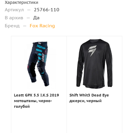
Характеристики
Артикул
—
25766-110
В архив
—
Да
Бренд
—
Fox Racing
Leatt GPX 5.5 I.K.S 2019
Shift Whit3 Dead Eye
мотоштаны, черно-
джерси, черный
голубой