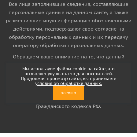
Все лица заполнившие сведения, составляющие
персональные данные на данном сайте, а также
разместившие иную информацию обозначенными
действиями, подтверждают свое согласие на
обработку персональных данных и их передачу
оператору обработки персональных данных.
Обращаем ваше внимание на то, что данный
интернет-сайт носит исключительно
Мы используем файлы cookie на сайте, что
информационный характер и ни при каких
позволяет улучшать его для посетителей.
Продолжая просмотр сайта, вы принимаете
условиях информационные материалы и цены,
условия об обработке данных.
размещенные на сайте, не является публичной
ХОРОШО
офертой, определяемой положениями Статьи 437
Гражданского кодекса РФ.