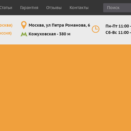
Статьи
Гарантия
Отзывы
Контакты
осква)
Москва, ул Петра Романова, 6
Пн-Пт 11:00 -
Сб-Вс 11:00 -
оссия)
Кожуховская - 380 м
Шлемы
Мотоочки
Мотоперчатк
е
кроссовые и
кросс-
кросс-
 для
эндуро
эндуро
эндуро
Комплектующие
Линзы,
Мотоперчатк
ующие
для шлемов
отрывники,
город
от
перемотки,
Мотоперчатк
прочее
снегоходны
Маски для
снегохода