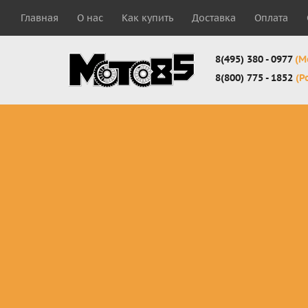
Главная
О нас
Как купить
Доставка
Оплата
8(495) 380 - 0977
(М
8(800) 775 - 1852
(Р
Комплекты
Защита
Мотоботы
кросс-
панцири
кроссовы
эндуро
Защита
Мотоботы
Мотоштаны
черепахи
города
кросс-
Защита шеи
Комплект
эндуро
Наколенники
для мотоб
Джерси
Налокотники
кросс-
Мотошорты,
эндуро
защита
поясницы
Защита
запястья