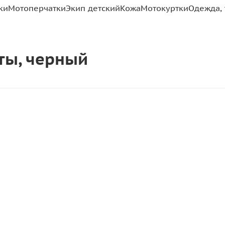
ки
Мотоперчатки
Экип детский
Кожа
Мотокуртки
Одежда, 
оты, черный