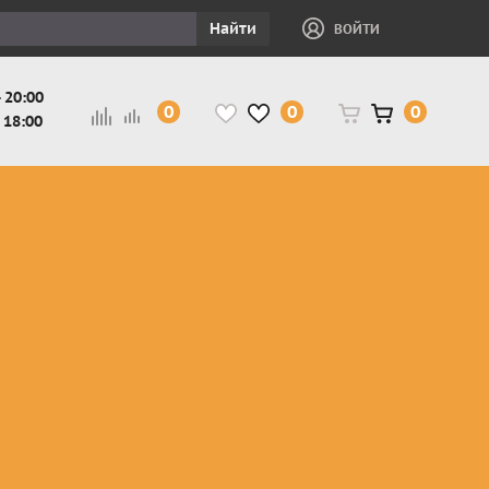
Найти
ВОЙТИ
 20:00
0
0
0
 18:00
и
Защита ног, рук,
Косухи
Мотокуртки
шеи детская
Куртки
кросс-
Защита панцири
Кожаные
эндуро
и
детские
штаны
Мотокуртки
Защита
Жилетки
город
и
черепахи
Плащи
Куртки
е
детские
Рубашки,
снегоходные
Мотоботы
краги,
детские
чапсы
Мотошлемы
детские
Мотоочки