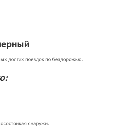
 черный
ных долгих поездок по бездорожью.
o:
носостойкая снаружи.