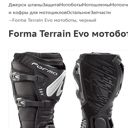
Джерси штаны
Защита
Мотоботы
Мотошлемы
Мотооч
и кофры для мотоциклов
Остальное
Запчасти
Forma Terrain Evo мотоботы, черный
—
Forma Terrain Evo мотоб