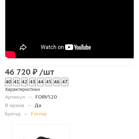
46 720
₽
/шт
40
41
42
43
44
45
46
47
Характеристики
Артикул
—
FORV520
В архив
—
Да
Бренд
—
Forma