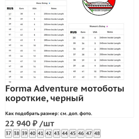
Forma Adventure мотоботы
короткие, черный
Как подобрать размер: см. доп. фото.
22 940
₽
/шт
37
38
39
40
41
42
43
44
45
46
47
48