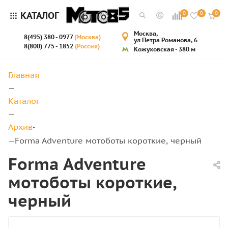
КАТАЛОГ
0
0
0
Москва,
8(495) 380 - 0977
(Москва)
ул Петра Романова, 6
8(800) 775 - 1852
(Россия)
Кожуховская - 380 м
Главная
—
Каталог
—
Архив
Forma Adventure мотоботы короткие, черный
—
Forma Adventure
мотоботы короткие,
черный