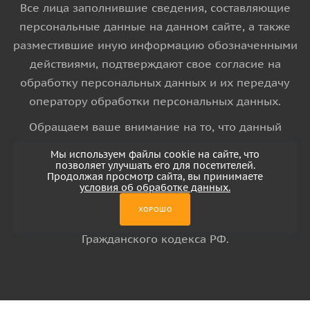
Все лица заполнившие сведения, составляющие
персональные данные на данном сайте, а также
разместившие иную информацию обозначенными
действиями, подтверждают свое согласие на
обработку персональных данных и их передачу
оператору обработки персональных данных.
Обращаем ваше внимание на то, что данный
интернет-сайт носит исключительно
Мы используем файлы cookie на сайте, что
информационный характер и ни при каких
позволяет улучшать его для посетителей.
Продолжая просмотр сайта, вы принимаете
условиях информационные материалы и цены,
условия об обработке данных.
размещенные на сайте, не является публичной
ХОРОШО
офертой, определяемой положениями Статьи 437
Гражданского кодекса РФ.