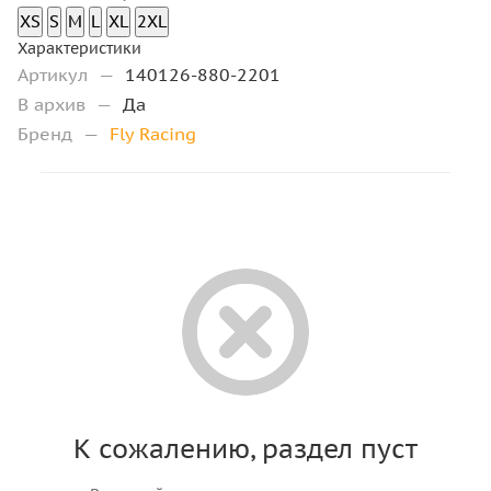
XS
S
M
L
XL
2XL
Характеристики
Артикул
—
140126-880-2201
В архив
—
Да
Бренд
—
Fly Racing
К сожалению, раздел пуст