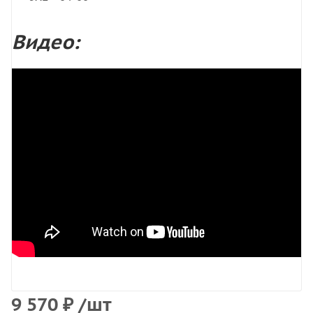
Видео:
9 570
₽
/шт