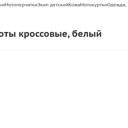
ки
Мотоперчатки
Экип детский
Кожа
Мотокуртки
Одежда, 
боты кроссовые, белый