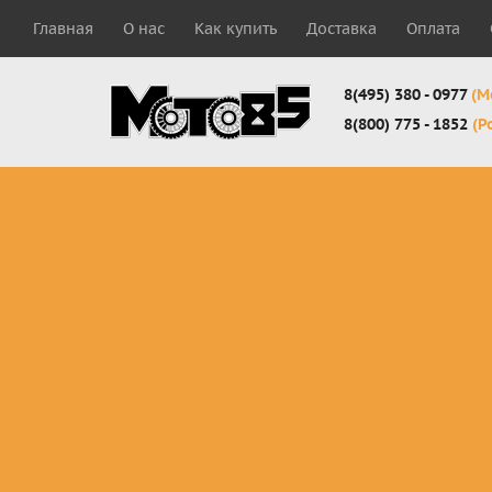
Главная
О нас
Как купить
Доставка
Оплата
8(495) 380 - 0977
(М
8(800) 775 - 1852
(Р
Комплекты
Защита
Мотоботы
кросс-
панцири
кроссовы
эндуро
Защита
Мотоботы
Мотоштаны
черепахи
города
кросс-
Защита шеи
Комплект
эндуро
Наколенники
для мотоб
Джерси
Налокотники
кросс-
Мотошорты,
эндуро
защита
поясницы
Защита
запястья