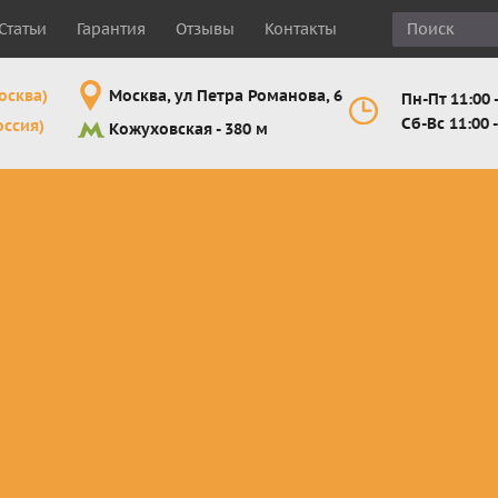
Статьи
Гарантия
Отзывы
Контакты
осква)
Москва, ул Петра Романова, 6
Пн-Пт 11:00 -
Сб-Вс 11:00 -
оссия)
Кожуховская - 380 м
Шлемы
Мотоочки
Мотоперчатк
е
кроссовые и
кросс-
кросс-
 для
эндуро
эндуро
эндуро
Комплектующие
Линзы,
Мотоперчатк
ующие
для шлемов
отрывники,
город
от
перемотки,
Мотоперчатк
прочее
снегоходны
Маски для
снегохода