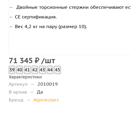
Двойные торсионные стержни обеспечивают ес
CE сертификация.
Вес 4,2 кг на пару (размер 10).
71 345
₽
/шт
39
40
41
42
43
44
45
Характеристики
Артикул
—
2010019
В архив
—
Да
Бренд
—
Alpinestars