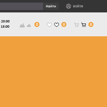
Найти
ВОЙТИ
 20:00
0
0
0
 18:00
и
Защита ног, рук,
Косухи
Мотокуртки
шеи детская
Куртки
кросс-
Защита панцири
Кожаные
эндуро
и
детские
штаны
Мотокуртки
Защита
Жилетки
город
и
черепахи
Плащи
Куртки
е
детские
Рубашки,
снегоходные
Мотоботы
краги,
детские
чапсы
Мотошлемы
детские
Мотоочки