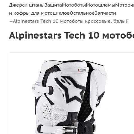
Джерси штаны
Защита
Мотоботы
Мотошлемы
Мотооч
и кофры для мотоциклов
Остальное
Запчасти
Alpinestars Tech 10 мотоботы кроссовые, белый
—
Alpinestars Tech 10 мото