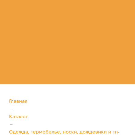
Комплектующие
для защиты
Главная
—
Каталог
—
Одежда, термобелье, носки, дождевики и тп