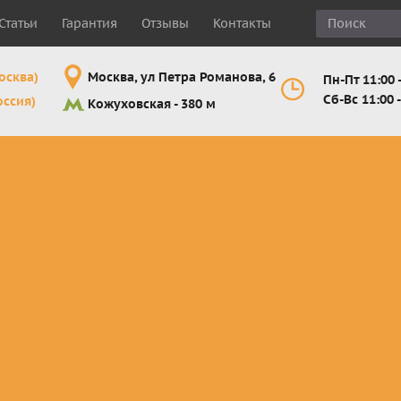
Статьи
Гарантия
Отзывы
Контакты
осква)
Москва, ул Петра Романова, 6
Пн-Пт 11:00 -
Сб-Вс 11:00 -
оссия)
Кожуховская - 380 м
Шлемы
Мотоочки
Мотоперчатк
е
кроссовые и
кросс-
кросс-
 для
эндуро
эндуро
эндуро
Комплектующие
Линзы,
Мотоперчатк
ующие
для шлемов
отрывники,
город
от
перемотки,
Мотоперчатк
прочее
снегоходны
Маски для
снегохода