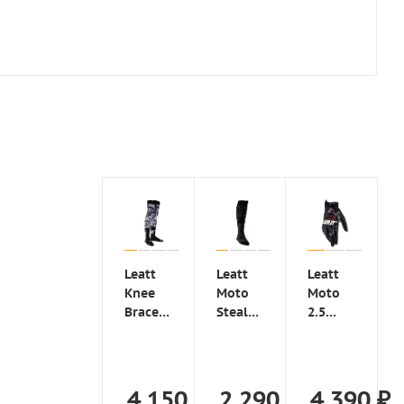
Leatt
Leatt
Leatt
Knee
Moto
Moto
Brace
Stealth
2.5
Socks
мотоноски
Windblock
Black/White
2025
чулки
Black
под
мотоперчатки,
4 150
₽
2 290
₽
4 390
₽