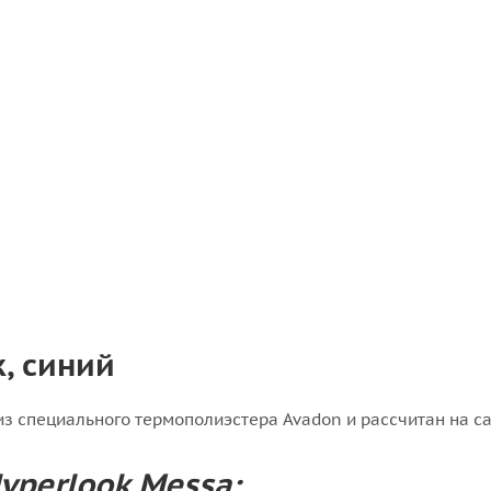
, синий
из специального термополиэстера Avadon и рассчитан на с
perlook Messa: