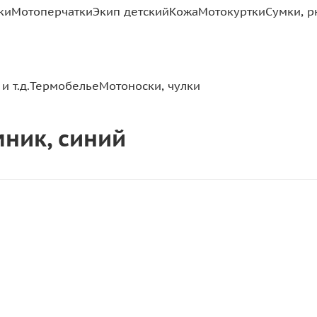
ки
Мотоперчатки
Экип детский
Кожа
Мотокуртки
Сумки, р
и т.д.
Термобелье
Мотоноски, чулки
ник, синий