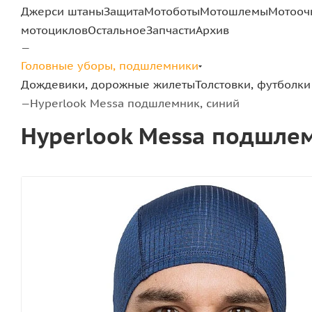
Джерси штаны
Защита
Мотоботы
Мотошлемы
Мотооч
мотоциклов
Остальное
Запчасти
Архив
—
Головные уборы, подшлемники
Дождевики, дорожные жилеты
Толстовки, футболки 
Hyperlook Messa подшлемник, синий
—
Hyperlook Messa подшлем