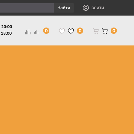
Найти
ВОЙТИ
 20:00
0
0
0
 18:00
и
Защита ног, рук,
Косухи
Мотокуртки
шеи детская
Куртки
кросс-
Защита панцири
Кожаные
эндуро
и
детские
штаны
Мотокуртки
Защита
Жилетки
город
и
черепахи
Плащи
Куртки
е
детские
Рубашки,
снегоходные
Мотоботы
краги,
детские
чапсы
Мотошлемы
детские
Мотоочки