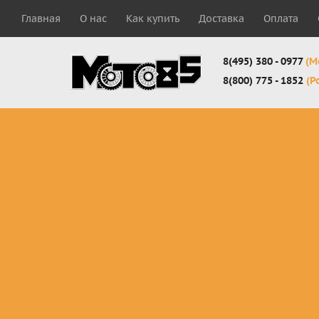
Главная
О нас
Как купить
Доставка
Оплата
8(495) 380 - 0977
(М
8(800) 775 - 1852
(Р
Комплекты
Защита
Мотоботы
кросс-
панцири
кроссовы
эндуро
Защита
Мотоботы
Мотоштаны
черепахи
города
кросс-
Защита шеи
Комплект
эндуро
Наколенники
для мотоб
Джерси
Налокотники
кросс-
Мотошорты,
эндуро
защита
поясницы
Защита
запястья