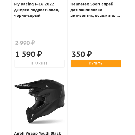
Fly Racing F-16 2022
Helmetex Sport спрей
джерси подростковая,
для экипировки
черно-серый
антисептик, освежитель
50мл.
2 990 ₽
1 590
₽
350
₽
В АРХИВЕ
КУПИТЬ
Airoh Wraap Youth Black