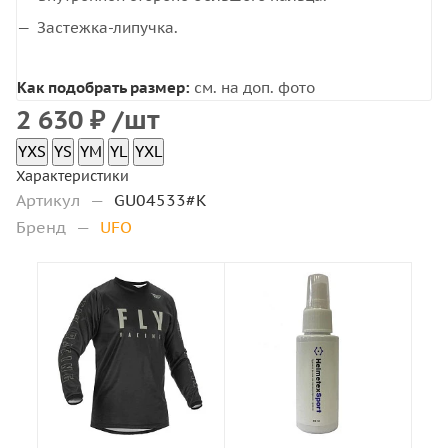
Застежка-липучка.
Как подобрать размер:
см. на доп. фото
2 630
₽
/шт
YXS
YS
YM
YL
YXL
Характеристики
Артикул
—
GU04533#K
Бренд
—
UFO