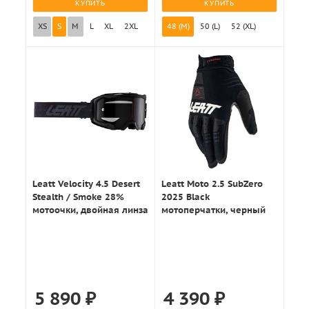
КУПИТЬ
КУПИТЬ
XS
S
M
L
XL
2XL
48 (M)
50 (L)
52 (XL)
Leatt Velocity 4.5 Desert
Leatt Moto 2.5 SubZero
Stealth / Smoke 28%
2025 Black
мотоочки, двойная линза
мотоперчатки, черный
5 890
₽
4 390
₽