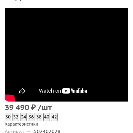
39 490
₽
/шт
30
32
34
36
38
40
42
Характеристики
Артикул
—
502402028