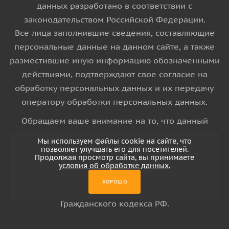
данных разработано в соответствии с
законодательством Российской Федерации.
Все лица заполнившие сведения, составляющие
персональные данные на данном сайте, а также
разместившие иную информацию обозначенными
действиями, подтверждают свое согласие на
обработку персональных данных и их передачу
оператору обработки персональных данных.
Обращаем ваше внимание на то, что данный
интернет-сайт носит исключительно
Мы используем файлы cookie на сайте, что
информационный характер и ни при каких
позволяет улучшать его для посетителей.
Продолжая просмотр сайта, вы принимаете
условиях информационные материалы и цены,
условия об обработке данных.
размещенные на сайте, не является публичной
ХОРОШО
офертой, определяемой положениями Статьи 437
Гражданского кодекса РФ.