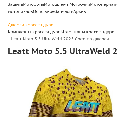
Защита
Мотоботы
Мотошлемы
Мотоочки
Мотоперчат
мотоциклов
Остальное
Запчасти
Архив
—
Джерси кросс-эндуро
Комплекты кросс-эндуро
Мотоштаны кросс-эндуро
Leatt Moto 5.5 UltraWeld 2025 Cheetah джерси
—
Leatt Moto 5.5 UltraWeld