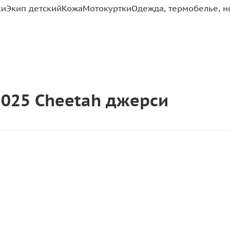
ки
Экип детский
Кожа
Мотокуртки
Одежда, термобелье, н
 2025 Cheetah джерси