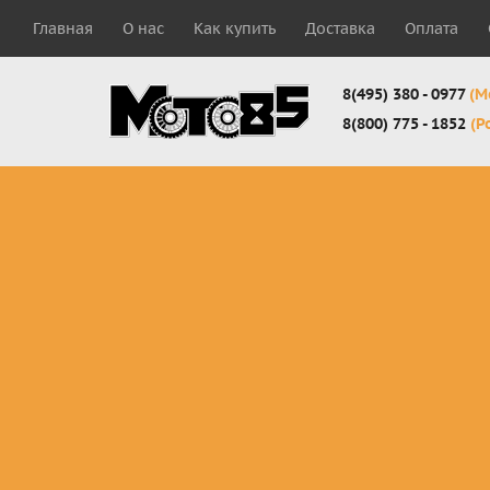
Главная
О нас
Как купить
Доставка
Оплата
8(495) 380 - 0977
(М
8(800) 775 - 1852
(Р
Комплекты
Защита
Мотоботы
кросс-
панцири
кроссовы
эндуро
Защита
Мотоботы
Мотоштаны
черепахи
города
кросс-
Защита шеи
Комплект
эндуро
Наколенники
для мотоб
Джерси
Налокотники
кросс-
Мотошорты,
эндуро
защита
поясницы
Защита
запястья