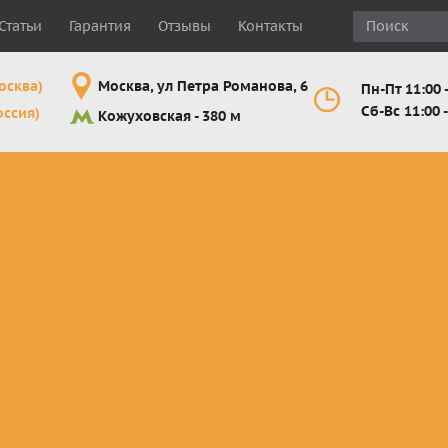
Статьи
Гарантия
Отзывы
Контакты
осква)
Москва, ул Петра Романова, 6
Пн-Пт 11:00 -
Сб-Вс 11:00 -
оссия)
Кожуховская - 380 м
Шлемы
Мотоочки
Мотоперчатк
е
кроссовые и
кросс-
кросс-
 для
эндуро
эндуро
эндуро
Комплектующие
Линзы,
Мотоперчатк
ующие
для шлемов
отрывники,
город
от
перемотки,
Мотоперчатк
прочее
снегоходны
Маски для
снегохода