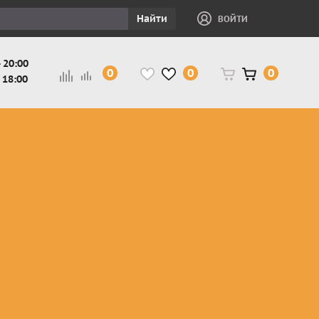
Найти
ВОЙТИ
 20:00
0
0
0
 18:00
и
Защита ног, рук,
Косухи
Мотокуртки
шеи детская
Куртки
кросс-
Защита панцири
Кожаные
эндуро
и
детские
штаны
Мотокуртки
Защита
Жилетки
город
и
черепахи
Плащи
Куртки
е
детские
Рубашки,
снегоходные
Мотоботы
краги,
детские
чапсы
Мотошлемы
детские
Мотоочки