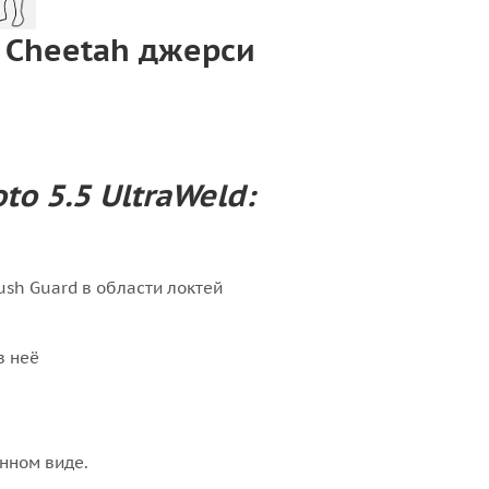
5 Cheetah джерси
o 5.5 UltraWeld:
sh Guard в области локтей
з неё
нном виде.