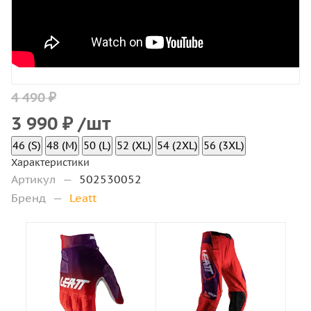
4 490 ₽
3 990
₽
/шт
46 (S)
48 (M)
50 (L)
52 (XL)
54 (2XL)
56 (3XL)
Характеристики
Артикул
—
502530052
Бренд
—
Leatt