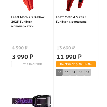
Leatt Moto 2.5 X-Flow
Leatt Moto 4.5 2025
2025 SunBurn
SunBurn мотоштаны
мотоперчатки
4 590 ₽
13 690 ₽
3 990
₽
11 990
₽
НЕТ В НАЛИЧИИ
НА СКЛАДЕ (УТОЧНИТЬ)
30
32
34
36
38