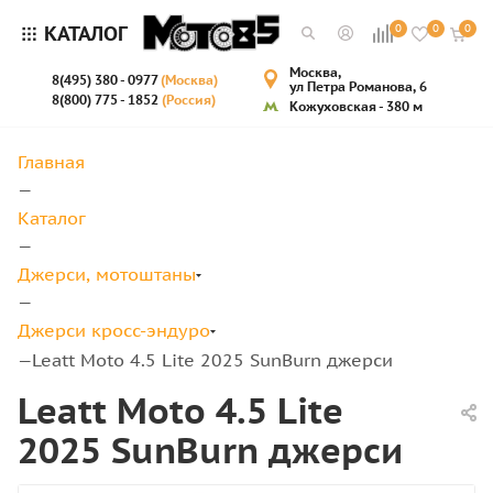
КАТАЛОГ
0
0
0
Москва,
8(495) 380 - 0977
(Москва)
ул Петра Романова, 6
8(800) 775 - 1852
(Россия)
Кожуховская - 380 м
Главная
—
Каталог
—
Джерси, мотоштаны
—
Джерси кросс-эндуро
Leatt Moto 4.5 Lite 2025 SunBurn джерси
—
Leatt Moto 4.5 Lite
2025 SunBurn джерси