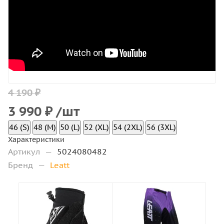
4 190 ₽
3 990
₽
/шт
46 (S)
48 (M)
50 (L)
52 (XL)
54 (2XL)
56 (3XL)
Характеристики
Артикул
—
5024080482
Бренд
—
Leatt