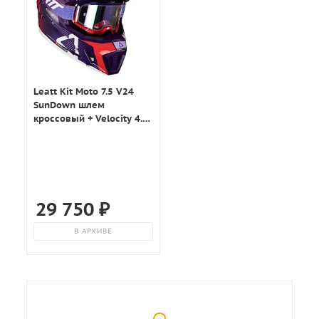
Leatt Kit Moto 7.5 V24
SunDown шлем
кроссовый + Velocity 4.5
мотоочки
29 750
₽
В АРХИВЕ