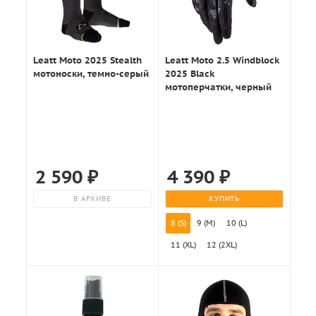
Leatt Moto 2025 Stealth
Leatt Moto 2.5 Windblock
мотоноски, темно-серый
2025 Black
мотоперчатки, черный
2 590
₽
4 390
₽
В АРХИВЕ
КУПИТЬ
8 (S)
9 (M)
10 (L)
11 (XL)
12 (2XL)