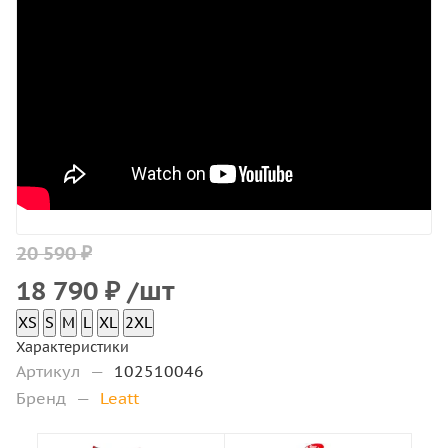
20 590 ₽
18 790
₽
/шт
XS
S
M
L
XL
2XL
Характеристики
Артикул
—
102510046
Бренд
—
Leatt