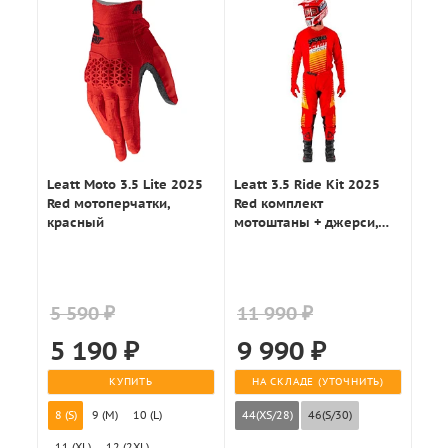
Leatt Moto 3.5 Lite 2025
Leatt 3.5 Ride Kit 2025
Red мотоперчатки,
Red комплект
красный
мотоштаны + джерси,
красный
5 590 ₽
11 990 ₽
5 190
₽
9 990
₽
КУПИТЬ
НА СКЛАДЕ (УТОЧНИТЬ)
8 (S)
9 (M)
10 (L)
44(XS/28)
46(S/30)
11 (XL)
12 (2XL)