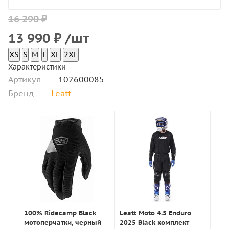
16 290 ₽
13 990
₽
/шт
XS
S
M
L
XL
2XL
Характеристики
Артикул
—
102600085
Бренд
—
Leatt
100% Ridecamp Black
Leatt Moto 4.5 Enduro
мотоперчатки, черный
2025 Black комплект