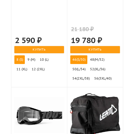
21 180 ₽
2 590
₽
19 780
₽
КУПИТЬ
КУПИТЬ
8 (S)
9 (M)
10 (L)
46(S/30)
48(M/32)
11 (XL)
12 (2XL)
50(L/34)
52(XL/36)
54(2XL/38)
56(3XL/40)