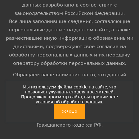
данных разработано в соответствии с
законодательством Российской Федерации.
Все лица заполнившие сведения, составляющие
персональные данные на данном сайте, а также
разместившие иную информацию обозначенными
действиями, подтверждают свое согласие на
обработку персональных данных и их передачу
оператору обработки персональных данных.
Обращаем ваше внимание на то, что данный
интернет-сайт носит исключительно
Мы используем файлы cookie на сайте, что
информационный характер и ни при каких
позволяет улучшать его для посетителей.
Продолжая просмотр сайта, вы принимаете
условиях информационные материалы и цены,
условия об обработке данных.
размещенные на сайте, не является публичной
ХОРОШО
офертой, определяемой положениями Статьи 437
Гражданского кодекса РФ.