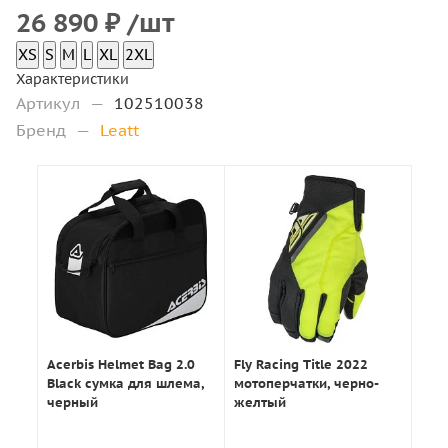
26 890
₽
/шт
XS
S
M
L
XL
2XL
Характеристики
Артикул
—
102510038
Бренд
—
Leatt
Acerbis Helmet Bag 2.0
Fly Racing Title 2022
Black сумка для шлема,
мотоперчатки, черно-
черный
желтый