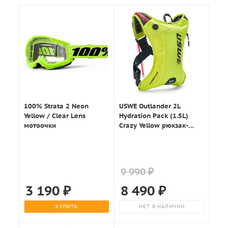
100% Strata 2 Neon
USWE Outlander 2L
Yellow / Clear Lens
Hydration Pack (1.5L)
мотоочки
Crazy Yellow рюкзак-
гидропак, желтый
9 990 ₽
3 190
₽
8 490
₽
КУПИТЬ
НЕТ В НАЛИЧИИ