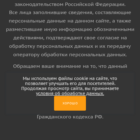
законодательством Российской Федерации.
Все лица заполнившие сведения, составляющие
персональные данные на данном сайте, а также
разместившие иную информацию обозначенными
действиями, подтверждают свое согласие на
обработку персональных данных и их передачу
оператору обработки персональных данных.
Обращаем ваше внимание на то, что данный
интернет-сайт носит исключительно
Мы используем файлы cookie на сайте, что
информационный характер и ни при каких
позволяет улучшать его для посетителей.
Продолжая просмотр сайта, вы принимаете
условиях информационные материалы и цены,
условия об обработке данных.
размещенные на сайте, не является публичной
ХОРОШО
офертой, определяемой положениями Статьи 437
Гражданского кодекса РФ.