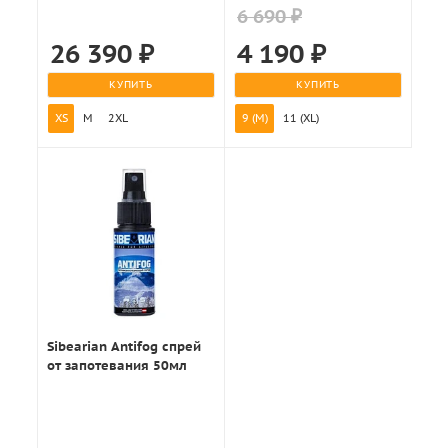
6 690 ₽
26 390
₽
4 190
₽
КУПИТЬ
КУПИТЬ
XS
M
2XL
9 (M)
11 (XL)
Sibearian Antifog спрей
от запотевания 50мл