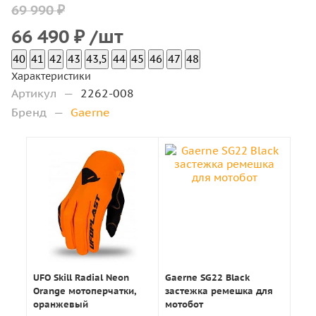
69 990 ₽
66 490
₽
/шт
40
41
42
43
43,5
44
45
46
47
48
Характеристики
Артикул
—
2262-008
Бренд
—
Gaerne
UFO Skill Radial Neon
Gaerne SG22 Black
Orange мотоперчатки,
застежка ремешка для
оранжевый
мотобот