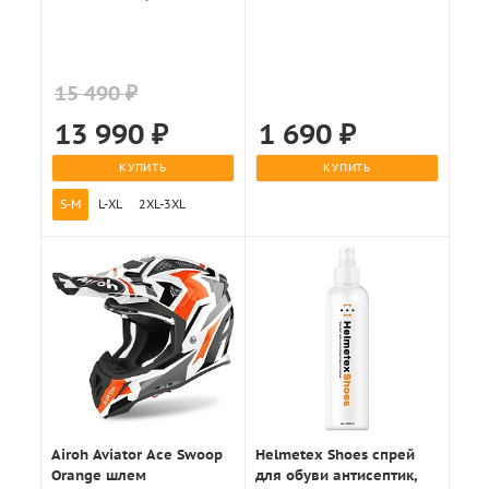
15 490 ₽
13 990
₽
1 690
₽
КУПИТЬ
КУПИТЬ
S-M
L-XL
2XL-3XL
Airoh Aviator Ace Swoop
Helmetex Shoes спрей
Orange шлем
для обуви антисептик,