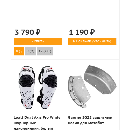
3 790
₽
1 190
₽
КУПИТЬ
НА СКЛАДЕ (УТОЧНИТЬ)
8 (S)
9 (M)
12 (2XL)
Leatt Dual Axis Pro White
Gaerne SG22 защитный
шарнирные
носик для мотобот
наколенники, белый