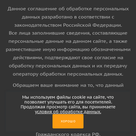
Данное соглашение об обработке персональных
данных разработано в соответствии с
законодательством Российской Федерации.
Все лица заполнившие сведения, составляющие
персональные данные на данном сайте, а также
разместившие иную информацию обозначенными
действиями, подтверждают свое согласие на
обработку персональных данных и их передачу
оператору обработки персональных данных.
Обращаем ваше внимание на то, что данный
интернет-сайт носит исключительно
Мы используем файлы cookie на сайте, что
информационный характер и ни при каких
позволяет улучшать его для посетителей.
Продолжая просмотр сайта, вы принимаете
условиях информационные материалы и цены,
условия об обработке данных.
размещенные на сайте, не является публичной
ХОРОШО
офертой, определяемой положениями Статьи 437
Гражданского кодекса РФ.