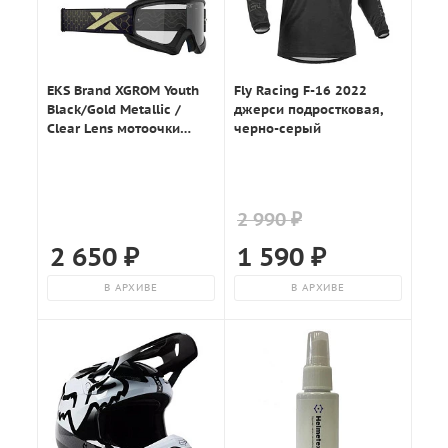
EKS Brand XGROM Youth
Fly Racing F-16 2022
Black/Gold Metallic /
джерси подростковая,
Clear Lens мотоочки
черно-серый
подростковые
2 990 ₽
2 650
₽
1 590
₽
В АРХИВЕ
В АРХИВЕ