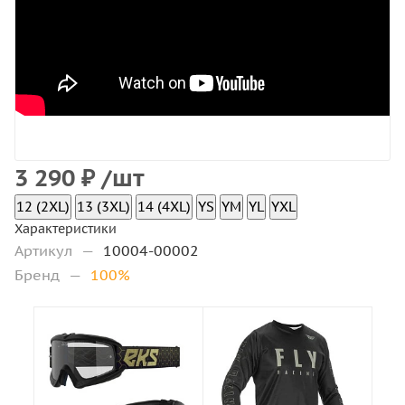
3 290
₽
/шт
12 (2XL)
13 (3XL)
14 (4XL)
YS
YM
YL
YXL
Характеристики
Артикул
—
10004-00002
Бренд
—
100%