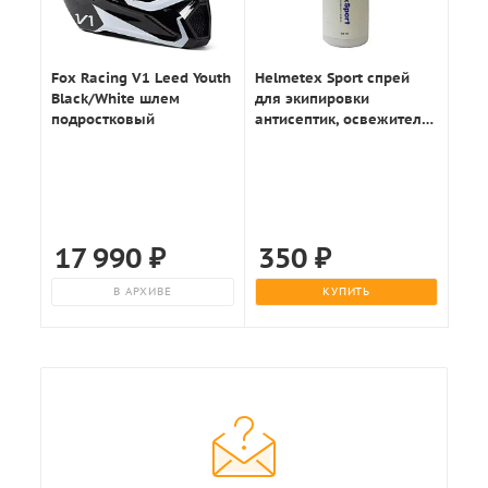
Fox Racing V1 Leed Youth
Helmetex Sport спрей
Black/White шлем
для экипировки
подростковый
антисептик, освежитель
50мл.
17 990
₽
350
₽
В АРХИВЕ
КУПИТЬ