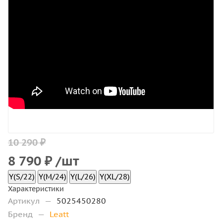
10 290 ₽
8 790
₽
/шт
Y(S/22)
Y(M/24)
Y(L/26)
Y(XL/28)
Характеристики
Артикул
—
5025450280
Бренд
—
Leatt