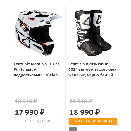
Leatt Kit Moto 3.5 Jr V25
Leatt 3.5 Black/White
White шлем
2024 мотоботы детские/
подростковый + Vizion
женские, черно-белый
2.5s мотоочки, белый
18 940 ₽
21 390 ₽
17 990
₽
18 990
₽
НЕТ В НАЛИЧИИ
НА СКЛАДЕ (УТОЧНИТЬ)