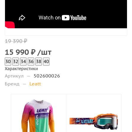
19 390 ₽
15 990
₽
/шт
30
32
34
36
38
40
Характеристики
Артикул
—
502600026
Бренд
—
Leatt