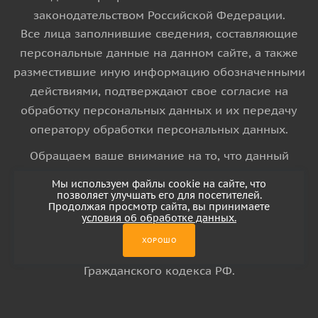
законодательством Российской Федерации.
Все лица заполнившие сведения, составляющие
персональные данные на данном сайте, а также
разместившие иную информацию обозначенными
действиями, подтверждают свое согласие на
обработку персональных данных и их передачу
оператору обработки персональных данных.
Обращаем ваше внимание на то, что данный
интернет-сайт носит исключительно
Мы используем файлы cookie на сайте, что
информационный характер и ни при каких
позволяет улучшать его для посетителей.
Продолжая просмотр сайта, вы принимаете
условиях информационные материалы и цены,
условия об обработке данных.
размещенные на сайте, не является публичной
ХОРОШО
офертой, определяемой положениями Статьи 437
Гражданского кодекса РФ.