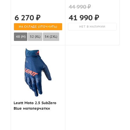
44 990 ₽
6 270
₽
41 990
₽
НА СКЛАДЕ (УТОЧНИТЬ)
НЕТ В НАЛИЧИИ
48 (M)
52 (XL)
54 (2XL)
Leatt Moto 2.5 SubZero
Blue мотоперчатки