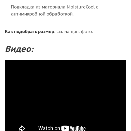
Подкладка из материала MoistureCool с
антимикробной обработкой.
Как подобрать размер
: см. на доп. фото.
Видео: