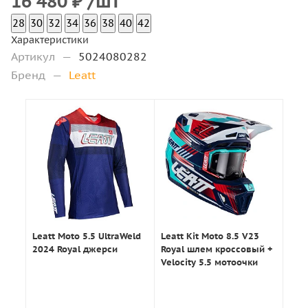
16 480
₽
/шт
28
30
32
34
36
38
40
42
Характеристики
Артикул
—
5024080282
Бренд
—
Leatt
Leatt Moto 5.5 UltraWeld
Leatt Kit Moto 8.5 V23
2024 Royal джерси
Royal шлем кроссовый +
Velocity 5.5 мотоочки