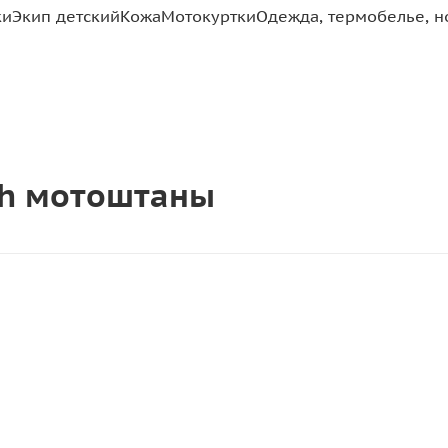
ки
Экип детский
Кожа
Мотокуртки
Одежда, термобелье, н
lth мотоштаны