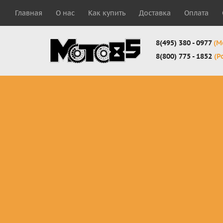
Главная
О нас
Как купить
Доставка
Оплата
8(495) 380 - 0977
(М
8(800) 775 - 1852
(Р
Комплекты
Защита
Мотоботы
кросс-
панцири
кроссовы
эндуро
Защита
Мотоботы
Мотоштаны
черепахи
города
кросс-
Защита шеи
Комплект
эндуро
Наколенники
для мотоб
Джерси
Налокотники
кросс-
Мотошорты,
эндуро
защита
поясницы
Защита
запястья