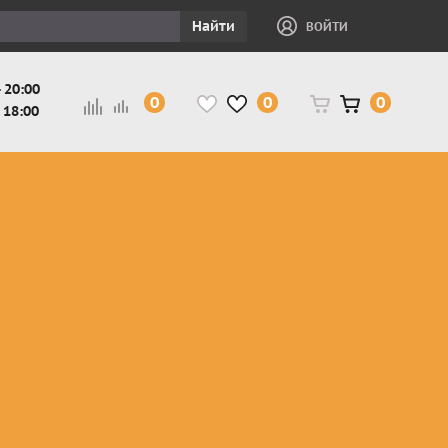
Найти
ВОЙТИ
 20:00
0
0
0
 18:00
и
Защита ног, рук,
Косухи
Мотокуртки
шеи детская
Куртки
кросс-
Защита панцири
Кожаные
эндуро
и
детские
штаны
Мотокуртки
Защита
Жилетки
город
и
черепахи
Плащи
Куртки
е
детские
Рубашки,
снегоходные
Мотоботы
краги,
детские
чапсы
Мотошлемы
детские
Мотоочки