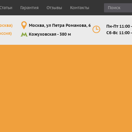
Статьи
Гарантия
Отзывы
Контакты
осква)
Москва, ул Петра Романова, 6
Пн-Пт 11:00 -
Сб-Вс 11:00 -
оссия)
Кожуховская - 380 м
Шлемы
Мотоочки
Мотоперчатк
е
кроссовые и
кросс-
кросс-
 для
эндуро
эндуро
эндуро
Комплектующие
Линзы,
Мотоперчатк
ующие
для шлемов
отрывники,
город
от
перемотки,
Мотоперчатк
прочее
снегоходны
Маски для
снегохода