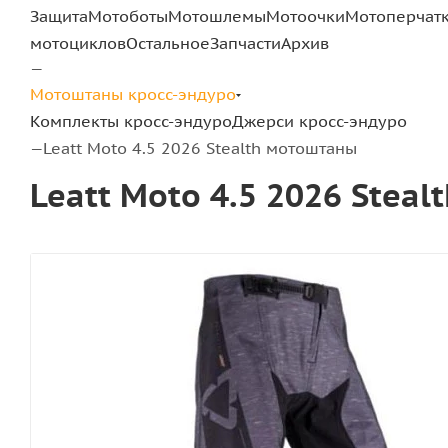
Защита
Мотоботы
Мотошлемы
Мотоочки
Мотоперчат
мотоциклов
Остальное
Запчасти
Архив
—
Мотоштаны кросс-эндуро
Комплекты кросс-эндуро
Джерси кросс-эндуро
Leatt Moto 4.5 2026 Stealth мотоштаны
—
Leatt Moto 4.5 2026 Stea