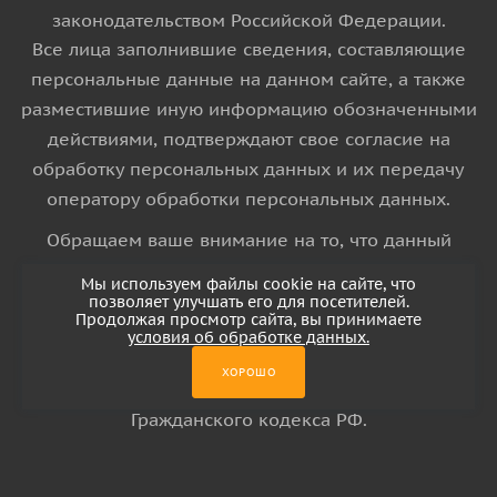
законодательством Российской Федерации.
Все лица заполнившие сведения, составляющие
персональные данные на данном сайте, а также
разместившие иную информацию обозначенными
действиями, подтверждают свое согласие на
обработку персональных данных и их передачу
оператору обработки персональных данных.
Обращаем ваше внимание на то, что данный
интернет-сайт носит исключительно
Мы используем файлы cookie на сайте, что
информационный характер и ни при каких
позволяет улучшать его для посетителей.
Продолжая просмотр сайта, вы принимаете
условиях информационные материалы и цены,
условия об обработке данных.
размещенные на сайте, не является публичной
ХОРОШО
офертой, определяемой положениями Статьи 437
Гражданского кодекса РФ.