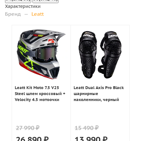
Характеристики
Бренд
—
Leatt
Leatt Kit Moto 7.5 V25
Leatt Dual Axis Pro Black
Steel шлем кроссовый +
шарнирные
Velocity 4.5 мотоочки
наколенники, черный
27 990 ₽
15 490 ₽
26 890
₽
13 990
₽