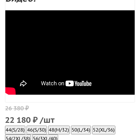
26 380 ₽
22 180
₽
/шт
44(S/28)
46(S/30)
48(M/32)
50(L/34)
52(XL/36)
54(2XL/38)
56(3XL/40)