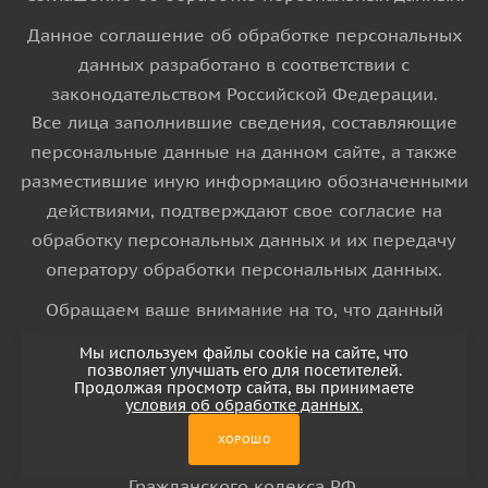
Данное соглашение об обработке персональных
данных разработано в соответствии с
законодательством Российской Федерации.
Все лица заполнившие сведения, составляющие
персональные данные на данном сайте, а также
разместившие иную информацию обозначенными
действиями, подтверждают свое согласие на
обработку персональных данных и их передачу
оператору обработки персональных данных.
Обращаем ваше внимание на то, что данный
интернет-сайт носит исключительно
Мы используем файлы cookie на сайте, что
информационный характер и ни при каких
позволяет улучшать его для посетителей.
Продолжая просмотр сайта, вы принимаете
условиях информационные материалы и цены,
условия об обработке данных.
размещенные на сайте, не является публичной
ХОРОШО
офертой, определяемой положениями Статьи 437
Гражданского кодекса РФ.