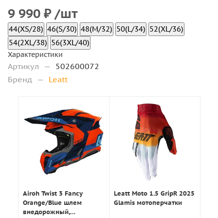
9 990
₽
/шт
44(XS/28)
46(S/30)
48(M/32)
50(L/34)
52(XL/36)
54(2XL/38)
56(3XL/40)
Характеристики
Артикул
—
502600072
Бренд
—
Leatt
Airoh Twist 3 Fancy
Leatt Moto 1.5 GripR 2025
Orange/Blue шлем
Glamis мотоперчатки
внедорожный,