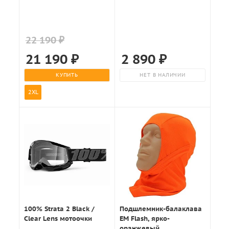
оранжево-синий
22 190 ₽
21 190
₽
2 890
₽
КУПИТЬ
НЕТ В НАЛИЧИИ
2XL
100% Strata 2 Black /
Подшлемник-балаклава
Clear Lens мотоочки
EM Flash, ярко-
оранжевый