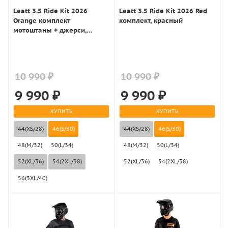
Leatt 3.5 Ride Kit 2026
Leatt 3.5 Ride Kit 2026 Red
Orange комплект
комплект, красный
мотоштаны + джерси,
оранжевый
10 990 ₽
10 990 ₽
9 990
₽
9 990
₽
КУПИТЬ
КУПИТЬ
44(XS/28)
46(S/30)
44(XS/28)
46(S/30)
48(M/32)
50(L/34)
48(M/32)
50(L/34)
52(XL/36)
54(2XL/38)
52(XL/36)
54(2XL/38)
56(3XL/40)