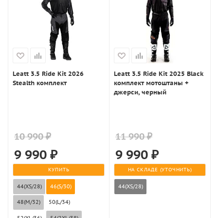
Leatt 3.5 Ride Kit 2026
Leatt 3.5 Ride Kit 2025 Black
Stealth комплект
комплект мотоштаны +
джерси, черный
10 990 ₽
11 990 ₽
9 990
₽
9 990
₽
КУПИТЬ
НА СКЛАДЕ (УТОЧНИТЬ)
44(XS/28)
46(S/30)
44(XS/28)
48(M/32)
50(L/34)
52(XL/36)
54(2XL/38)