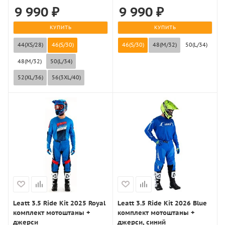
9 990
₽
9 990
₽
КУПИТЬ
КУПИТЬ
44(XS/28)
46(S/30)
46(S/30)
48(M/32)
50(L/34)
48(M/32)
50(L/34)
52(XL/36)
56(3XL/40)
Leatt 3.5 Ride Kit 2025 Royal
Leatt 3.5 Ride Kit 2026 Blue
комплект мотоштаны +
комплект мотоштаны +
джерси
джерси, синий