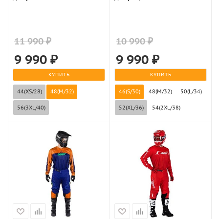
11 990 ₽
10 990 ₽
9 990
₽
9 990
₽
КУПИТЬ
КУПИТЬ
44(XS/28)
48(M/32)
46(S/30)
48(M/32)
50(L/34)
56(3XL/40)
52(XL/36)
54(2XL/38)